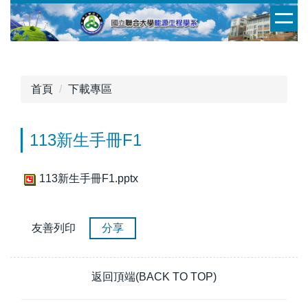
跳
到
主
要
內
首頁
下載專區
容
區
113新生手冊F1
113新生手冊F1.pptx
友善列印
分享
返回頂端(BACK TO TOP)