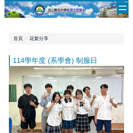
跳
到
主
要
內
首頁
花絮分享
容
區
114學年度 (系學會) 制服日